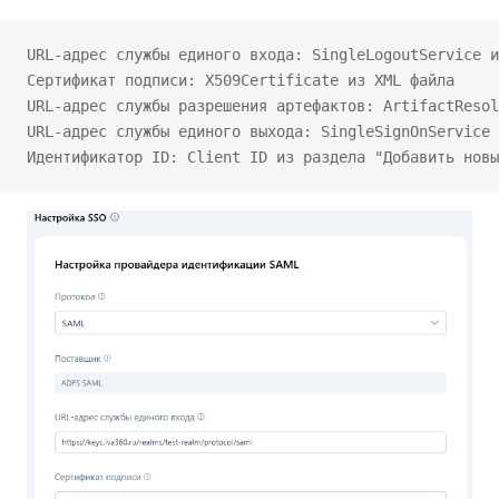
URL-адрес службы единого входа: SingleLogoutService и
Сертификат подписи: X509Certificate из XML файла
URL-адрес службы разрешения артефактов: ArtifactResol
URL-адрес службы единого выхода: SingleSignOnService 
Идентификатор ID: Client ID из раздела "Добавить новы