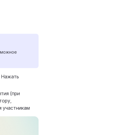
озможное
: Нажать
тия (при
тору,
м участникам