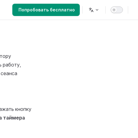
Main Navigation
Попробовать бесплатно
атору
ь работу,
 сеанса
жать кнопку
а таймера