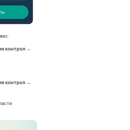
имо:
ия контрол
→
ия контрол
→
ласти