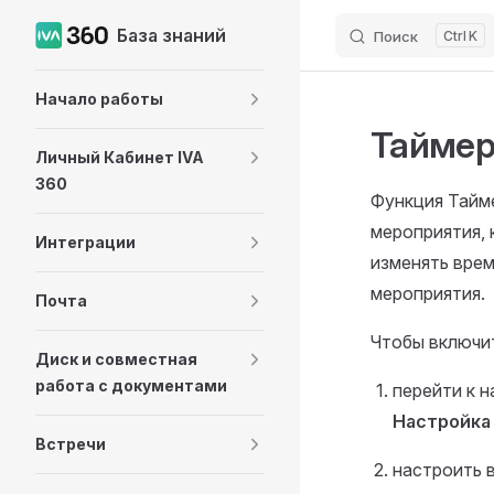
База знаний
Поиск
K
Skip to content
Sidebar Navigation
Начало работы
Таймер
Личный Кабинет IVA
360
Функция Тайм
мероприятия, 
Интеграции
изменять врем
мероприятия.
Почта
Чтобы включи
Диск и совместная
работа с документами
перейти к 
Настройка
Встречи
настроить 