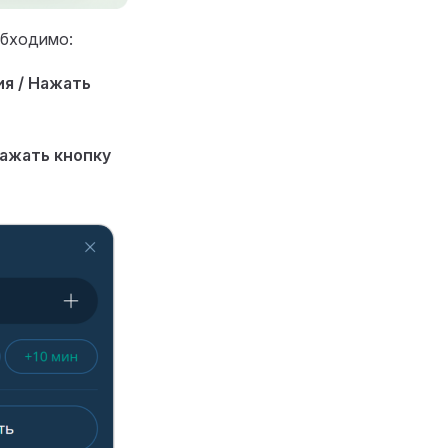
обходимо:
я / Нажать
ажать кнопку