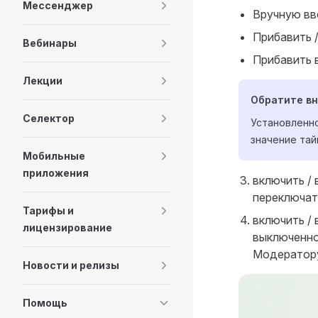
Мессенджер
Вручную вв
Прибавить /
Вебинары
Прибавить в
Лекции
Обратите в
Селектор
Установленно
значение тай
Мобильные
приложения
включить /
переключа
Тарифы и
включить /
лицензирование
выключенно
Модератору
Новости и релизы
Помощь