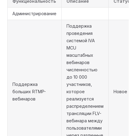
Функциональность
Описание
Статус
Администрирование
Поддержка
проведения
системой IVA
MCU
масштабных
вебинаров
численностью
до 10 000
Поддержка
участников,
больших RTMP-
которое
Новое
вебинаров
реализуется
распределением
трансляции FLV-
вебинара между
пользователями
через различные