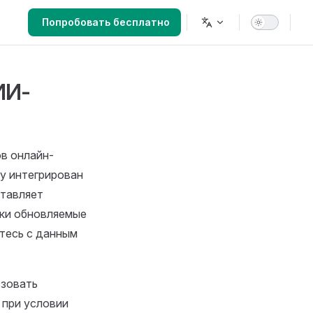
Main Navigation
Попробовать бесплатно
ИИ-
в онлайн-
му интегрирован
ставляет
ски обновляемые
итесь с данным
ьзовать
 при условии