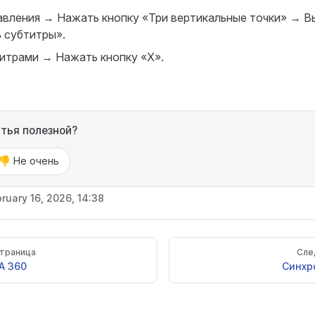
авления → Нажать кнопку «Три вертикальные точки» → В
 субтитры».
титрами → Нажать кнопку «X».
атья полезной?
👎 Не очень
ruary 16, 2026, 14:38
траница
Сле
A 360
Синхр