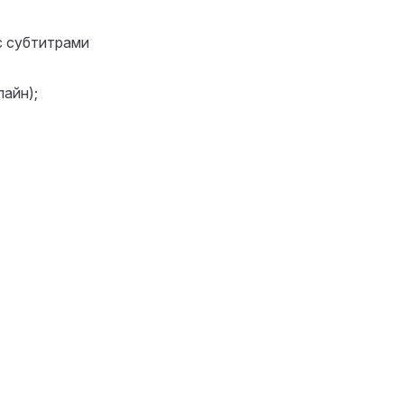
с субтитрами
айн);