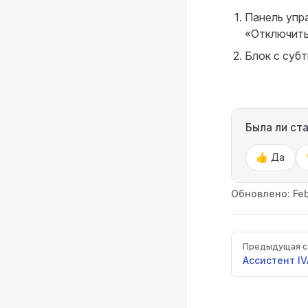
Панель упр
«Отключить
Блок с суб
Была ли ст
👍 Да
Обновлено:
Feb
Pager
Предыдущая с
Ассистент IV