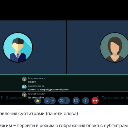
вления субтитрами (панель слева):
режим
– перейти в режим отображения блока с субтитра