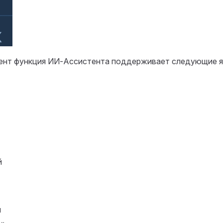
ент функция ИИ-Ассистента поддерживает следующие я
й
й