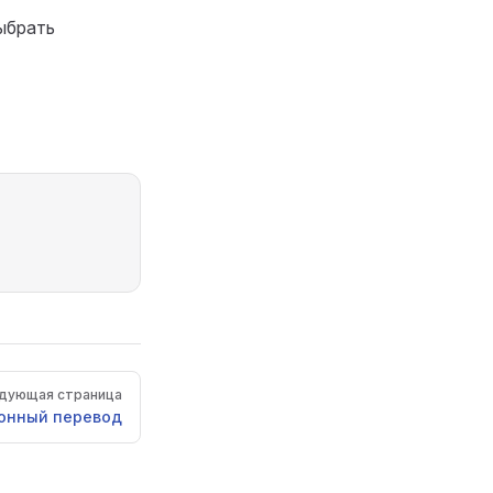
ыбрать
дующая страница
онный перевод