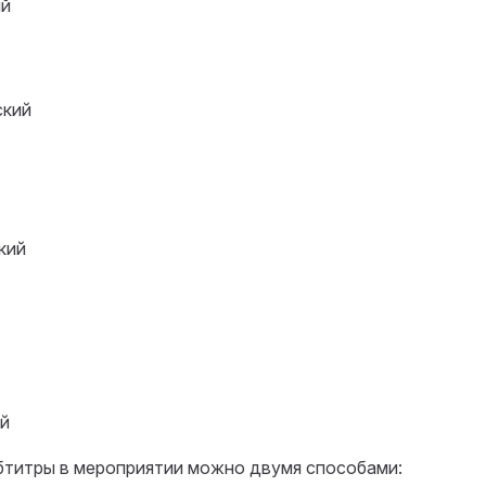
ий
ский
кий
й
бтитры в мероприятии можно двумя способами: