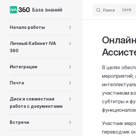
База знаний
Поиск
K
Skip to content
Sidebar Navigation
Начало работы
Онлайн
Личный Кабинет IVA
Ассист
360
Интеграции
В целях обесп
мероприятий, 
Почта
интеллектуал
участникам в
Диск и совместная
субтитры и фу
работа с документами
функционалом
Встречи
Участник мер
переводчик он