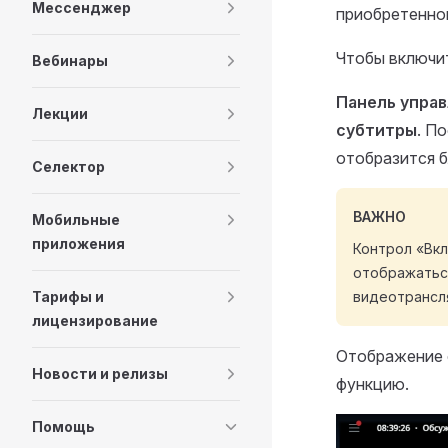
Мессенджер
приобретенно
Чтобы включи
Вебинары
Панель упра
Лекции
субтитры
. П
отобразится б
Селектор
ВАЖНО
Мобильные
приложения
Контрол «Вкл
отображаться
Тарифы и
видеотрансля
лицензирование
Отображение 
Новости и релизы
функцию.
Помощь