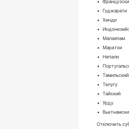
Французск
Гуджарати
Хинди
Индонезий
Малаялам
Маратхи
Непали
Португальс
Тамильский
Телугу
Тайский
Урду
Вьетнамски
Отключить су