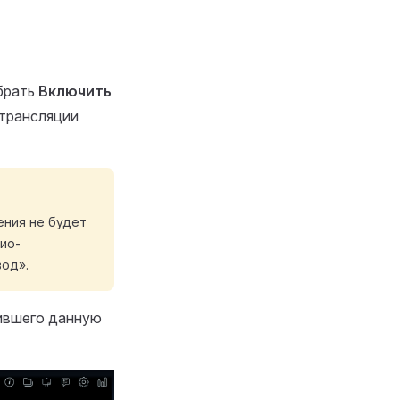
брать
Включить
 трансляции
ения не будет
ио-
вод».
чившего данную