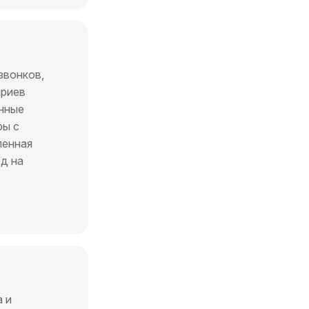
звонков,
ариев
нные
ры с
ленная
д на
 и