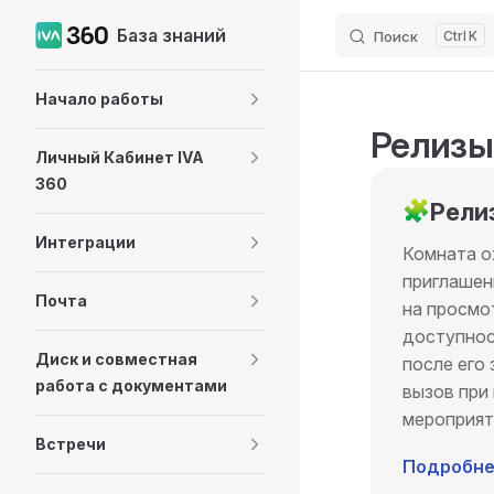
База знаний
Поиск
K
Skip to content
Sidebar Navigation
Начало работы
Релизы
Личный Кабинет IVA
360
🧩
Рели
Интеграции
Комната о
приглашен
Почта
на просмо
доступнос
Диск и совместная
после его
работа с документами
вызов при
мероприя
Встречи
Подробне