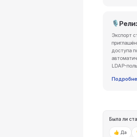
🎙️
Релиз
Экспорт с
приглашён
доступа п
автоматич
LDAP-поль
Подробне
Была ли ст
👍 Да