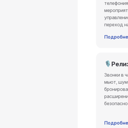
телефония
мероприят
управлени
переход н
Подробне
🎙️
Релиз
Звонки в ч
мьют, шум
бронирова
расширени
безопасно
Подробне