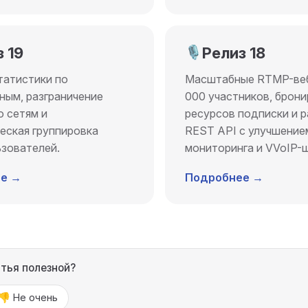
 19
🎙️
Релиз 18
татистики по
Масштабные RTMP-веб
ным, разграничение
000 участников, брон
о сетям и
ресурсов подписки и 
еская группировка
REST API с улучшение
зователей.
мониторинга и VVoIP-
е →
Подробнее →
атья полезной?
👎 Не очень