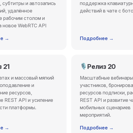
, субтитры и автозапись
поддержка клавиатур
ий, удалённое
действий в чате с бот
е рабочим столом и
а новое WebRTC API
е →
Подробнее →
 21
🎙️
Релиз 20
атах и массовый мягкий
Масштабные вебинары 
оподавление и
участников, брониров
ние ресурсов,
ресурсов подписки, р
е REST API и усиление
REST API и развитие ч
сти платформы.
мобильных сценариев
мероприятий.
е →
Подробнее →