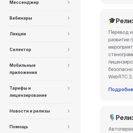
Мессенджер
Вебинары
🎓
Рели
Перевод и
Лекции
развитие 
мероприят
Селектор
стенограм
лицензиро
Мобильные
безопасно
приложения
WebRTC 2.
Тарифы и
Подробне
лицензирование
Новости и релизы
🎙️
Рели
Помощь
Автопереа