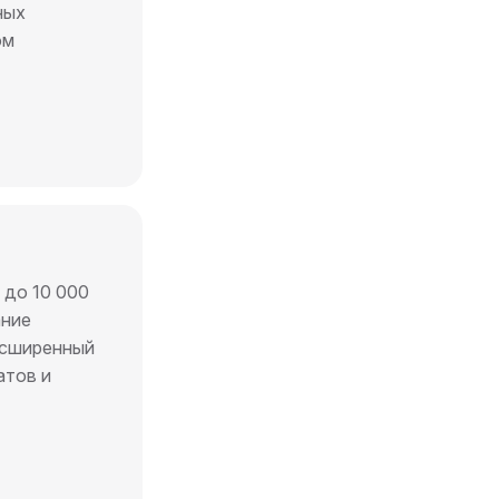
ных
ом
до 10 000
ание
асширенный
атов и