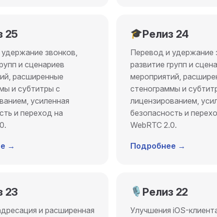
з 25
🎓
Релиз 24
 удержание звонков,
Перевод и удержание 
групп и сценариев
развитие групп и сцен
ий, расширенные
мероприятий, расшире
мы и субтитры с
стенограммы и субтит
ванием, усиленная
лицензированием, уси
сть и переход на
безопасность и перехо
0.
WebRTC 2.0.
е →
Подробнее →
з 23
🎙️
Релиз 22
дресация и расширенная
Улучшения iOS-клиента