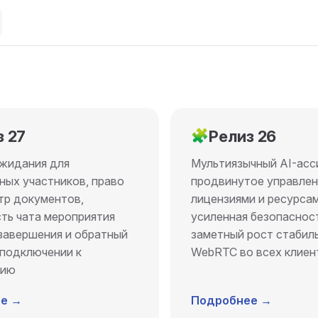
з 27
🧩
Релиз 26
жидания для
Мультиязычный AI-асс
ных участников, право
продвинутое управле
тр документов,
лицензиями и ресурсам
ть чата мероприятия
усиленная безопаснос
 завершения и обратный
заметный рост стабил
 подключении к
WebRTC во всех клиен
тию
е →
Подробнее →