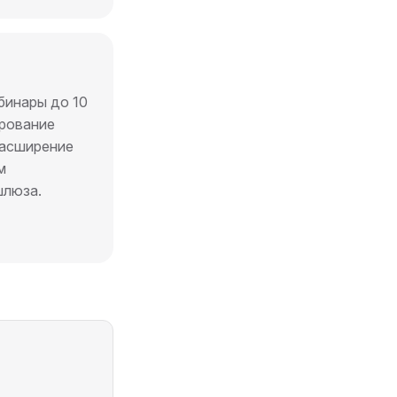
инары до 10
ирование
расширение
м
шлюза.